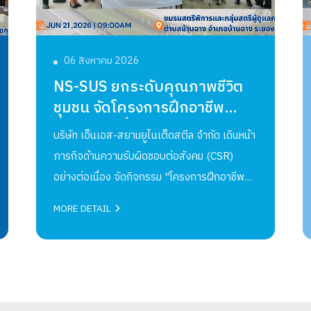
06 สิงหาคม 2026
NS-SUS ยกระดับคุณภาพชีวิต
ชุมชน จัดโครงการฝึกอาชีพ
"การเพาะเลี้ยงเห็ดนางฟ้า"
บริษัท เอ็นเอส-สยามยูไนเต็ดสตีล จํากัด เดินหน้า
ประจำปี 2569
ภารกิจด้านความรับผิดชอบต่อสังคม (CSR)
อย่างต่อเนื่อง จัดกิจกรรม "โครงการฝึกอาชีพ
ชุมชน ประจำปี 2569" หลักสูตร "การเพาะเลี้ยง
MORE DETAIL
เห็ดนางฟ้า" เมื่อวันที่ 21 กรกฎาคม 2569 ณ
ชมรมสตรีพิการและกลุ่มสตรีผู้ดูแลคนพิการ
ตำบลบ้านฉาง อำเภอบ้านฉาง จังหวัดระยองการ
อบรมในครั้งนี้จัดขึ้นโดยมีวัตถุประสงค์เพื่อส่ง
เสริมทักษะอาชีพและสร้างโอกาสในการพึ่งพา