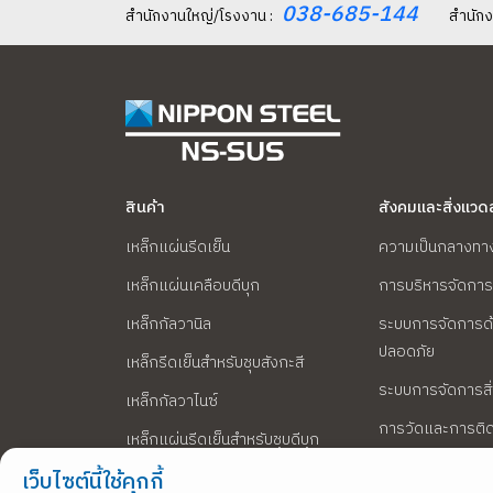
038-685-144
สำนักงานใหญ่/โรงงาน :
สำนักง
ความเชื่อมั่นแก่ผู้บริโภคผลการประเมิน โรงอาหาร
NS-SUS ผ่านเกณฑ์มาตรฐาน SAN Plus
สะท้อนถึงความมุ่งมั่นของบริษัทในการดูแล
คุณภาพ ความสะอาด และความปลอดภัยของ
อาหารในทุกขั้นตอน "เพราะอาหารที่ปลอดภัย
คือพื้นฐานสำคัญของสุขภาพและคุณภาพชีวิตที่
สินค้า
สังคมและสิ่งแวด
ดี"
เหล็กแผ่นรีดเย็น
ความเป็นกลางทา
เหล็กแผ่นเคลือบดีบุก
การบริหารจัดการ
เหล็กกัลวานิล
ระบบการจัดการด
ปลอดภัย
เหล็กรีดเย็นสำหรับชุบสังกะสี
ระบบการจัดการสิ
เหล็กกัลวาไนซ์
การวัดและการต
เหล็กแผ่นรีดเย็นสำหรับชุบดีบุก
แวดล้อม
เว็บไซต์นี้ใช้คุกกี้
เหล็กปลอดดีบุก