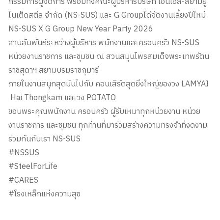
กรรมการผู้จัดการ พร้อมทั้งคณะผู้บริหารบริษัท เอ็นเอส-สยามยู
ไนเต็ดสตีล จำกัด (NS-SUS) และ G Groupได้จัดงานเลี้ยงปีใหม่
NS-SUS X G Group New Year Party 2026
สานสัมพันธ์ระหว่างผู้บริหาร พนักงานและครอบครัว NS-SUS
หน่วยงานราชการ และชุมชน ณ สวนสมุนไพรสมเด็จพระเทพรัตน
ราชสุดาฯ สยามบรมราชกุมารี
ภายในงานสนุกสุดมันไปกับ คอนเสิร์ตสุดยิ่งใหญ่ของวง LAMYAI
Hai Thongkam และวง POTATO
ขอบพระคุณพนักงาน ครอบครัว ผู้รับเหมาทุกหน่วยงาน หน่วย
งานราชการ และชุมชน ทุกท่านที่มาร่วมสร้างความทรงจำที่งดงาม
ร่วมกันกับเรา NS-SUS
#NSSUS
#SteelForLife
#CARES
#โรงเหล็กแห่งความสุข