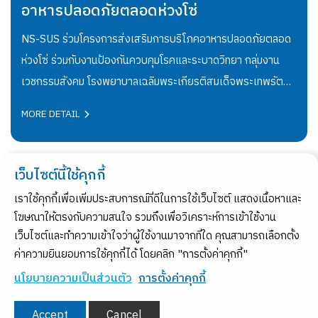
ตลอดห่วงโซ่
โครงการฝึกอา
นางฟ้า" ประ
รส่งเสริมการบริโภคอาหารปลอดภัยตลอด
บริษัท เอ็นเอส-สยาม
องกันควบคุมโรคและระบาดวิทยา กลุ่มงาน
ความรับผิดชอบต่อสั
าบาลเฉลิมพระเกียรติสมเด็จพระเทพรัตน
"โครงการฝึกอาชีพช
ชกุมารี ระยองโดยโรงอาหาร NS-SUS ได้
เลี้ยงเห็ดนางฟ้า" 
MORE DETAIL
ามมาตรฐาน SAN Plus ซึ่งเป็นมาตรฐาน
พิการและกลุ่มสตรี
บสูง เพื่อยกระดับคุณภาพและความปลอดภัย
จังหวัดระยองการอบรม
หลักสุขาภิบาลและสร้างความเชื่อมั่นแก่ผู้
เสริมทักษะอาชีพแล
เว็บไซต์นี้ใช้คุกกี้
น โรงอาหาร NS-SUS ผ่านเกณฑ์มาตรฐาน
พิการและชาวบ้านใน
038-685-144
02-
สำนักงานใหญ่/โรงงาน :
สำนักงานขาย :
เราใช้คุกกี้เพื่อเพิ่มประสบการณ์ที่ดีในการใช้เว็บไซต์ แสดงเนื้อหาและ
วามมุ่งมั่นของบริษัทในการดูแลคุณภาพ
คนพิการ และประชาช
700-4400
โฆษณาให้ตรงกับความสนใจ รวมถึงเพื่อวิเคราะห์การเข้าใช้งาน
ปลอดภัยของอาหารในทุกขั้นตอน "เพราะ
จำนวนมาก ภายในงาน
เว็บไซต์และทำความเข้าใจว่าผู้ใช้งานมาจากที่ใด คุณสามารถเลือกตั้ง
FOLLOW US
พื้นฐานสำคัญของสุขภาพและคุณภาพชีวิตที่
นางฟ้า ตั้งแต่ขั้
ค่าความยินยอมการใช้คุกกี้ได้ โดยคลิก "การตั้งค่าคุกกี้"
อาชีพเสริมสร้างรายไ
นโยบายความเป็นส่วนตัว
การตั้งค่าคุกกี้
Privacy and Cookies Policy
พัฒนาชุมชนเข้มแข็งอย
© Copyright 2024. All Rights Reserved. NS-SIAM UNITED STEEL CO.,
Accept
Cancel
เสริมทักษะอาชีพที่