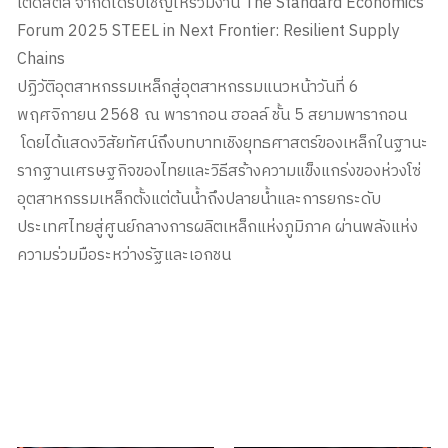
เต็ดสตีล จำกัดได้รับเชิญให้ร่วมงาน The Standard Economics
Forum 2025 STEEL in Next Frontier: Resilient Supply
Chains
ปฏิวัติอุตสาหกรรมเหล็กสู่อุตสาหกรรมแนวหน้าวันที่ 6
พฤศจิกายน 2568 ณ พารากอน ฮอลล์ ชั้น 5 สยามพารากอน
โดยได้แสดงวิสัยทัศน์ถึงบทบาทเชิงยุทธศาสตร์ของเหล็กในฐานะ
รากฐานเศรษฐกิจของไทยและวิธีสร้างความแข็งแกร่งของห่วงโซ่
อุตสาหกรรมเหล็กตั้งแต่ต้นน้ำถึงปลายน้ำและการยกระดับ
ประเทศไทยสู่ศูนย์กลางการผลิตเหล็กแห่งภูมิภาค ผ่านพลังแห่ง
ความร่วมมือระหว่างรัฐและเอกชน