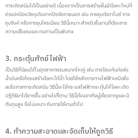
การเกิดสนิมได้เป็นอย่างดี เนื่องจากเป็นการสร้างชั้นผิวโลหะใหม่ที่
ช่วยปกป้องวัสดุเดิมจากปัจจัยภายนอก เช่น การชุบกัลวาไนซ์ การ
ชุบซิงค์ หรือการชุบโครเมียม วิธีนี้เหมาะสำหรับชิ้นงานที่ต้องการ
ความแข็งแรงและทนทานเป็นพิเศษ
3. กระตุ้นศักย์ไฟฟ้า
เป็นวิธีที่นิยมใช้ในอุตสาหกรรมขนาดใหญ่ เช่น การป้องกันท่อส่ง
น้ำมันหรือโครงสร้างโลหะใต้น้ำ โดยใช้หลักการทางไฟฟ้าเคมีเพื่อ
ลดโอกาสการเกิดสนิม วิธีนี้จะใช้กระแสไฟฟ้ากระตุ้นให้โลหะเกิด
ปฏิกิริยาได้ยากขึ้น อย่างไรก็ตาม วิธีนี้ต้องอาศัยผู้เชี่ยวชาญและมี
ต้นทุนสูง จึงไม่เหมาะกับการใช้งานทั่วไป
4. ทำความสะอาดและจัดเก็บให้ถูกวิธี