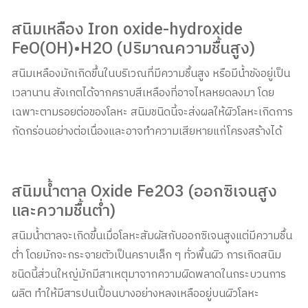
สนิมเหลือง Iron oxide-hydroxide
FeO(OH)•H2O (ปริมาณความชื้นสูง)
สนิมเหลืองมักเกิดขึ้นในบริเวณที่มีความชื้นสูง หรือมีน้ำขังอยู่เป็น
เวลานาน สังเกตได้จากคราบสีเหลืองที่อาจไหลหยดลงมา โดย
เฉพาะตามรอยต่อของโลหะ สนิมชนิดนี้จะส่งผลให้ผิวโลหะเกิดการ
กัดกร่อนอย่างต่อเนื่องและอาจทำความเสียหายแก่โครงสร้างได้
สนิมน้ำตาล Oxide Fe2O3 (ออกซิเจนสูง
และความชื้นต่ำ)
สนิมน้ำตาลจะเกิดขึ้นเมื่อโลหะสัมผัสกับออกซิเจนสูงแต่มีความชื้น
ต่ำ โดยมักจะกระจายตัวเป็นคราบเล็ก ๆ ทั่วพื้นผิว การเกิดสนิม
ชนิดนี้ส่วนใหญ่มักมีสาเหตุมาจากความผิดพลาดในกระบวนการ
ผลิต ทำให้มีสารปนเปื้อนบางอย่างหลงเหลืออยู่บนผิวโลหะ