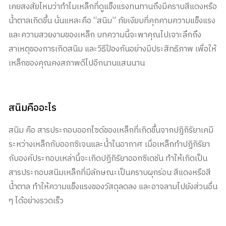
เคยสงสัยไหมว่าทำไมเหล็กที่ดูแข็งแรงทนทานถึงมีคราบสีแดงหรือ
น้ำตาลเกิดขึ้น นั่นแหละคือ “สนิม” ภัยเงียบที่คุกคามความแข็งแรง
และความสวยงามของเหล็ก บทความนี้จะพาคุณไปเจาะลึกถึง
สาเหตุของการเกิดสนิม และวิธีป้องกันอย่างมีประสิทธิภาพ เพื่อให้
เหล็กของคุณคงสภาพดีไปอีกนานแสนนาน
สนิมคืออะไร
สนิม คือ สารประกอบออกไซด์ของเหล็กที่เกิดขึ้นจากปฏิกิริยาเคมี
ระหว่างเหล็กกับออกซิเจนและน้ำในอากาศ เมื่อเหล็กทำปฏิกิริยา
กับองค์ประกอบเหล่านี้จะเกิดปฏิกิริยาออกซิเดชัน ทำให้เกิดเป็น
สารประกอบสนิมเหล็กที่มีลักษณะเป็นคราบผุกร่อน สีแดงหรือสี
น้ำตาล ทำให้ความแข็งแรงของวัสดุลดลง และอาจลามไปยังส่วนอื่น
ๆ ได้อย่างรวดเร็ว