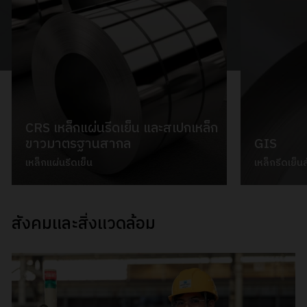
CRS เหล็กแผ่นรีดเย็น และสเปกเหล็ก
ขาวมาตรฐานสากล
GIS
เหล็กแผ่นรีดเย็น
เหล็กรีดเย็น
VIEW ALL PRODUCTS
สังคมและสิ่งแวดล้อม